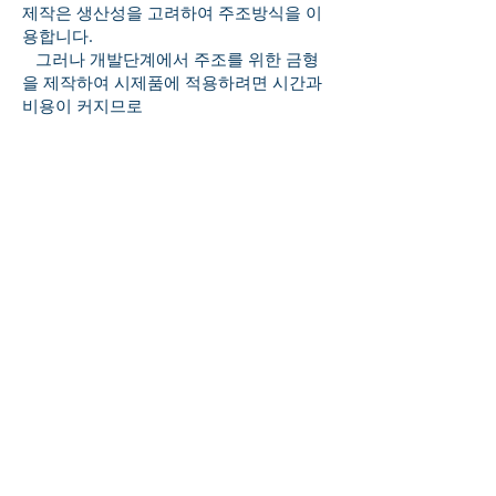
제작은 생산성을 고려하여 주조방식을 이
용합니다.
그러나 개발단계에서 주조를 위한 금형
을 제작하여 시제품에 적용하려면 시간과
비용이 커지므로
CAD/CAM 기술을 이용하여 5축 가공기
를 활용하고 있습니다.
5축 가공기는 복잡한 형상을 갖는 곡면
을 작업도중 피삭재를 탈착하지 않고 한번
에 작업이 가능하여
설계모델에 가까운 시제품을 얻을 수 있
으며, 이렇게 가공된 시제품은 3차원 측정
을 통하여 검증과정을
거치게 됩니다.
○ 성능평가
링블로워의 유량에 따른 압력과 효율을
측정하기 위하여 챔버식 성능시험장치를
설계,제작
시험장치는 ASHRAE/AMCA210, KS B
6530 및 KS B 6530 등의 규격에 의해 설