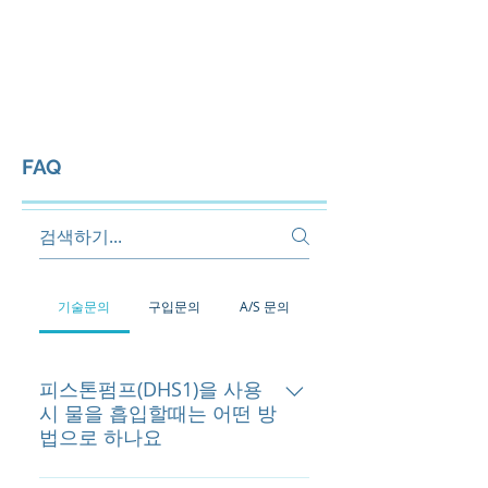
대하산업기계
주식회사
DHFM
Co., Ltd.​
INTRANET |
WEBMAIL
FAQ
기술문의
구입문의
A/S 문의
피스톤펌프(DHS1)을 사용
시 물을 흡입할때는 어떤 방
법으로 하나요
1.수도나 급수펌프에 연결 사용하